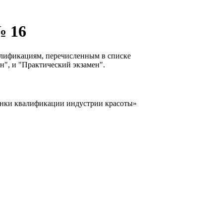
№ 16
алификациям, перечисленным в списке
н", и "Практический экзамен".
енки квалификации индустрии красоты»