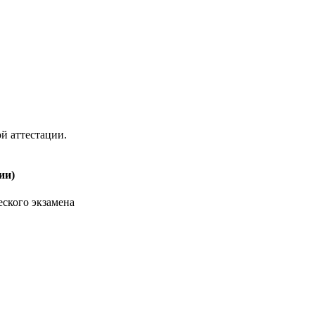
й аттестации.
ии)
ского экзамена